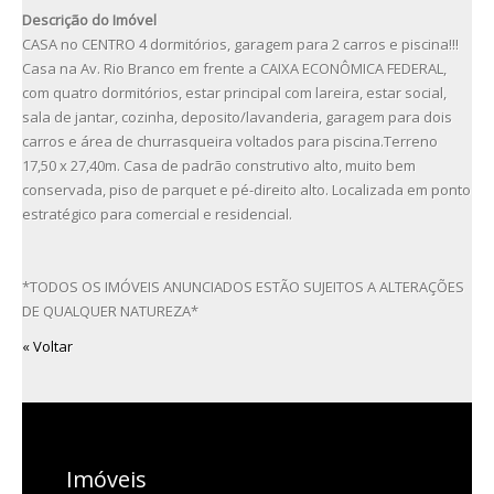
Descrição do Imóvel
CASA no CENTRO 4 dormitórios, garagem para 2 carros e piscina!!!
Casa na Av. Rio Branco em frente a CAIXA ECONÔMICA FEDERAL,
com quatro dormitórios, estar principal com lareira, estar social,
sala de jantar, cozinha, deposito/lavanderia, garagem para dois
carros e área de churrasqueira voltados para piscina.Terreno
17,50 x 27,40m. Casa de padrão construtivo alto, muito bem
conservada, piso de parquet e pé-direito alto. Localizada em ponto
estratégico para comercial e residencial.
*TODOS OS IMÓVEIS ANUNCIADOS ESTÃO SUJEITOS A ALTERAÇÕES
DE QUALQUER NATUREZA*
« Voltar
Imóveis