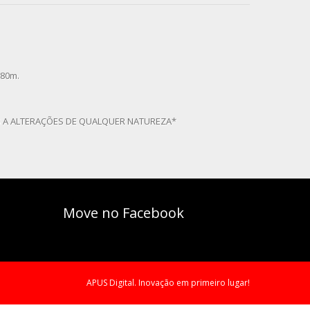
,80m.
S A ALTERAÇÕES DE QUALQUER NATUREZA*
Move no Facebook
APUS Digital.
Inovação em primeiro lugar!