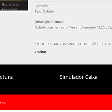
Fachada:
Tipo: Galpão
Descrição do Imóvel
Galpão com banheiro. Terreno tamanho 13,20 x 52
*TODOS OS IMÓVEIS ANUNCIADOS ESTÃO SUJEITO
« Voltar
tetura
Simulador Caixa
rios