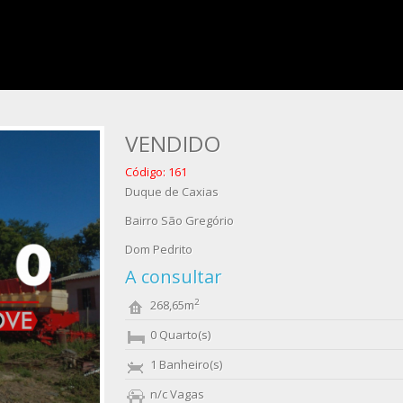
VENDIDO
Código: 161
Duque de Caxias
Bairro São Gregório
Dom Pedrito
A consultar
2
268,65m
0 Quarto(s)
1 Banheiro(s)
n/c Vagas