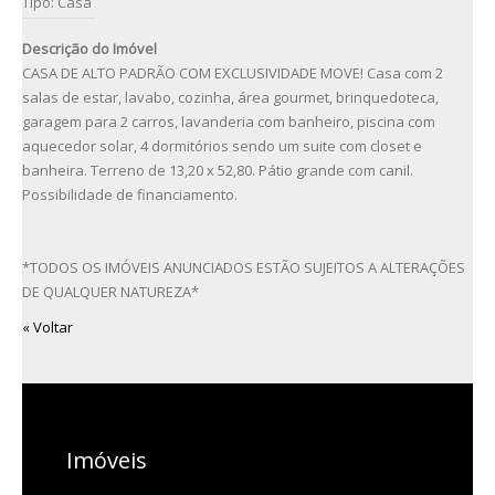
Tipo: Casa
Descrição do Imóvel
CASA DE ALTO PADRÃO COM EXCLUSIVIDADE MOVE! Casa com 2
salas de estar, lavabo, cozinha, área gourmet, brinquedoteca,
garagem para 2 carros, lavanderia com banheiro, piscina com
aquecedor solar, 4 dormitórios sendo um suite com closet e
banheira. Terreno de 13,20 x 52,80. Pátio grande com canil.
Possibilidade de financiamento.
*TODOS OS IMÓVEIS ANUNCIADOS ESTÃO SUJEITOS A ALTERAÇÕES
DE QUALQUER NATUREZA*
« Voltar
Imóveis