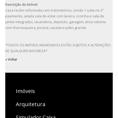
Descrição do Imóvel
Casa recém reformada com 4 dormitórios, sendo 1 suíte no 2º
pavimento, ampla sala de estar com lareira, cozinha e sala de
jantar integrados, lavanderia, depósito, garagem, área coberta
com churrasqueira, piscina, sacada e pátio grande.
*TODOS OS IMÓVEIS ANUNCIADOS ESTÃO SUJEITOS A ALTERAÇÕES
DE QUALQUER NATUREZA*
« Voltar
Imóveis
Arquitetura
Simulador Caixa